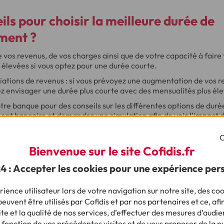
ils pour choisir la meilleure durée de
ment ?
vos revenus, de vos charges ainsi que de votre capacité à faire 
 élevées si vous optez pour une durée courte.
riations de revenus : si vous prévoyez une augmentation de vos r
ez envisager une durée plus courte avec des mensualités plus él
tre banque pour des conseils sur les différentes options de dur
ent bancaire et demandez une simulation afin de voir l'impact 
du crédit.
C
Bienvenue sur le site Cofidis.fr
les effets d'une longue durée sur les au
24 : Accepter les cookies pour une expérience per
n prêt ?
 longue peut avoir un impact sur d’autres aspects de votre créd
ience utilisateur lors de votre navigation sur notre site, des coo
intérêts.
euvent être utilisés par Cofidis et par nos partenaires et ce, afi
e et la qualité de nos services, d’effectuer des mesures d’audie
ongue augmente le coût de l'
assurance emprunteur
, car le risq
 fonction de vos précédentes visites et de vous proposer de la p