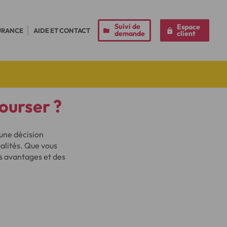
Suivi de
Espace
URANCE
AIDE ET CONTACT
demande
client
ourser ?
 une décision
ualités. Que vous
s avantages et des