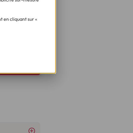
ssant les
 en cliquant sur «
ojets ?