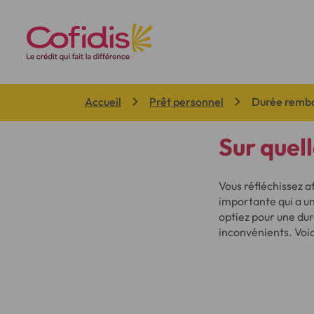
Vous êtes ici:
Accueil
Prêt personnel
Durée rembo
Sur quel
Vous réfléchissez 
importante qui a un
optiez pour une du
inconvénients. Voici