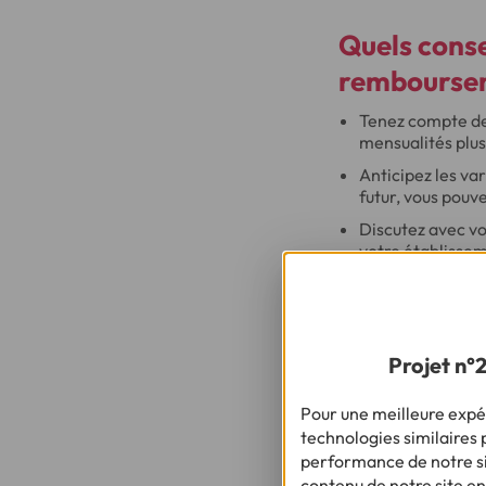
Quels conse
rembourse
Tenez compte de 
mensualités plus
Anticipez les va
futur, vous pouv
Discutez avec vo
votre établissem
sur le coût total 
Quels sont 
Projet n°
aspects d’u
Une durée d'emprunt
Pour une meilleure expér
uniquement sur les 
technologies similaires p
performance de notre sit
Une durée plus l
contenu de notre site en