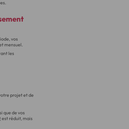
ues.
rsement
iode, vos
get mensuel.
tant les
otre projet et de
i que de vos
t
est réduit, mais