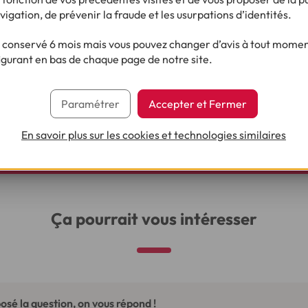
ne période prolongée.
vigation, de prévenir la fraude et les usurpations d’identités.
 durée longue permet de réduire votre taux d'endettement en bai
ui peut être utile si vous avez déjà d'autres crédits en cours.
conservé 6 mois mais vous pouvez changer d’avis à tout moment
igurant en bas de chaque page de notre site.
 d'un financement pour réaliser vos pr
Paramétrer
Accepter et Fermer
En savoir plus sur les cookies et technologies similaires
Je fais ma simulation
Ça pourrait vous intéresser
osé la question, on vous répond !