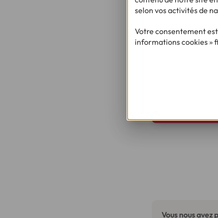
plus élevé sur u
selon vos activités de na
À l’inverse, une
mensualités, ce q
Votre consentement est 
informations cookies » f
Besoin
Vous nous avez p