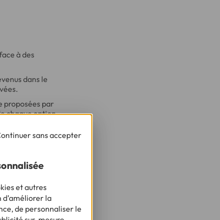
face à des
evenus dans le
evées.
ée proposées par
de chaque option
ontinuer sans accepter
tres
sonnalisée
it et pas
kies et autres
n d’améliorer la
nce, de personnaliser le
ue pour la banque est
ublicité sur-mesure