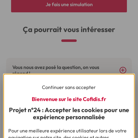
Je fais une simulation
Ça pourrait vous intéresser
Vous nous avez posé la question, on vous
répond !
Continuer sans accepter
Bienvenue sur le site Cofidis.fr
Besoin d’autres conseils sur le même thème ?
Projet n°24 : Accepter les cookies pour une
expérience personnalisée
Besoin d'en savoir plus sur le crédit ?
Pour une meilleure expérience utilisateur lors de votre
navigation sur notre site, des cookies et autres