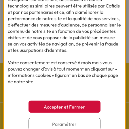
technologies similaires peuvent être utilisés par Cofidis
et par nos partenaires et ce, afin d’améliorer la
performance de notre site et la qualité de nos services,
(1) Vous recevrez ensuite un contrat pré-rempli qu'il vous faudra nous
d’effectuer des mesures d’audience, de personnaliser le
renvoyer complété, daté, signé et accompagné des justificatifs demandés en
contenu de notre site en fonction de vos précédentes
vue d'une acceptation définitive.
visites et de vous proposer de la publicité sur-mesure
(2) Sous réserve d’acceptation de votre dossier et à l’issue du délai légal de
selon vos activités de navigation, de prévenir la fraude
rétractation.
et les usurpations d’identités.
Votre consentement est conservé 6 mois mais vous
pouvez changer d’avis à tout moment en cliquant sur «
informations cookies » figurant en bas de chaque page
de notre site.
Les actualités Cofidis
Accepter et Fermer
Paramétrer