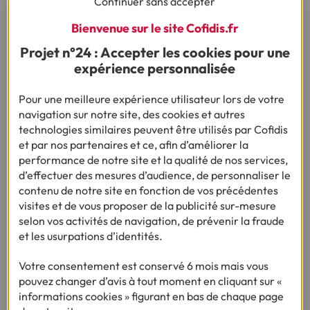
Continuer sans accepter
avec un prêt à taux zéro lors de
Bienvenue sur le site Cofidis.fr
travaux ?
Projet n°24 : Accepter les cookies pour une
Oui, il est possible de combiner un prêt relais avec un
prêt à
expérience personnalisée
taux zéro
(PTZ) pour vos travaux, mais certaines conditions
doivent cependant être respectées. Le PTZ est
Pour une meilleure expérience utilisateur lors de votre
spécifiquement destiné à l'achat de logements neufs ou à
navigation sur notre site, des cookies et autres
la rénovation de logements anciens pour les transformer
technologies similaires peuvent être utilisés par Cofidis
en logements neufs.
et par nos partenaires et ce, afin d’améliorer la
performance de notre site et la qualité de nos services,
Afin d’obtenir un PTZ en complément d'un prêt relais,
d’effectuer des mesures d’audience, de personnaliser le
l'acquisition immo doit donc concerner un bien neuf ou
contenu de notre site en fonction de vos précédentes
assimilé neuf. Les conditions d'obtention du PTZ doivent
visites et de vous proposer de la publicité sur-mesure
également être respectées, en plus des critères spécifiques
selon vos activités de navigation, de prévenir la fraude
au prêt relais.
et les usurpations d’identités.
Votre consentement est conservé 6 mois mais vous
Quelles sont les alternatives au
pouvez changer d’avis à tout moment en cliquant sur «
prêt relais si vous ne vendez pas à
informations cookies » figurant en bas de chaque page