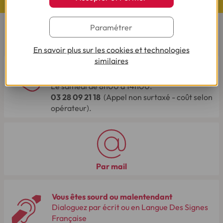
Nos études exclusives
Paramétrer
CONTACTEZ-NOUS
En savoir plus sur les cookies et technologies
similaires
Par téléphone
Du lundi au vendredi de 8h00 à 19h00
Le samedi de 8h00 à 14h00.
03 28 09 21 18
(Appel non surtaxé - coût selon
opérateur).
Par mail
Vous êtes sourd ou malentendant
Dialoguez par écrit ou en Langue Des Signes
Française