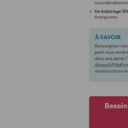
considérablemen
Un éclairage 1
énergivore.
À SAVOIR
Renseignez-vous 
peut vous rendr
deux ans après l
dispositif MaPr
améliorations é
Besoin