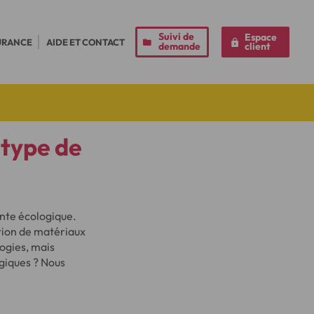
Suivi de
Espace
URANCE
AIDE ET CONTACT
demande
client
 type de
inte écologique.
ation de matériaux
logies, mais
ogiques ? Nous