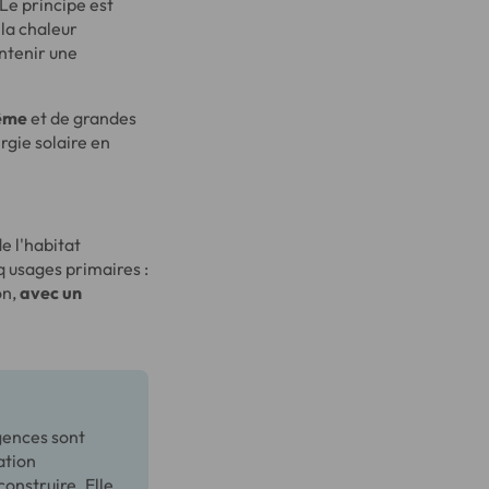
e principe est
la chaleur
intenir une
rême
et de grandes
rgie solaire en
e l'habitat
q usages primaires :
on,
avec un
gences sont
ation
onstruire. Elle