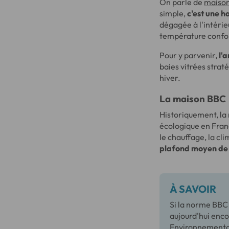
On parle de
maison
simple,
c'est une h
dégagée à l'intérie
température confo
Pour y parvenir,
l'
baies vitrées stra
hiver.
La maison BBC
Historiquement, la
écologique en Franc
le chauffage, la cli
plafond moyen de 
À SAVOIR
Si la norme BBC 
aujourd'hui enco
Environnemental