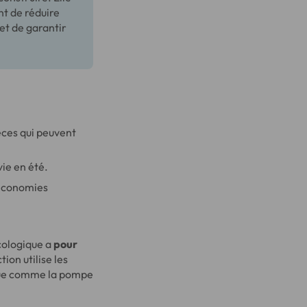
nt de réduire
et de garantir
èces qui peuvent
ie en été.
 économies
cologique a
pour
ion utilise les
que comme la pompe