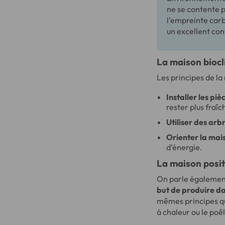
ne se contente p
l'empreinte carb
un excellent con
La maison bioc
Les principes de la
Installer les piè
rester plus fraîc
Utiliser des arb
Orienter la mai
d’énergie.
La maison posit
On parle également
but de produire d
mêmes principes q
à chaleur ou le poê