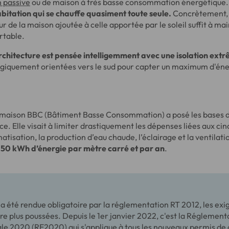
 passive
ou de maison à très basse consommation énergétique.L
abitation qui se chauffe quasiment toute seule.
Concrètement, 
ur de la maison ajoutée à celle apportée par le soleil suffit à ma
rtable.
architecture est pensée intelligemment avec une isolation ext
tégiquement orientées vers le sud pour capter un maximum d'éne
 maison BBC (Bâtiment Basse Consommation) a posé les bases d
e. Elle visait à limiter drastiquement les dépenses liées aux cin
matisation, la production d’eau chaude, l’éclairage et la ventilati
50 kWh d’énergie par mètre carré et par an
.
a été rendue obligatoire par la réglementation RT 2012, les exi
re plus poussées. Depuis le 1er janvier 2022, c'est la Réglement
e 2020 (RE2020) qui s'applique à tous les nouveaux permis de c