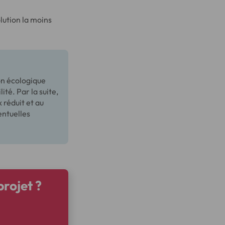
lution la moins
on écologique
ité. Par la suite,
 réduit et au
entuelles
rojet ?