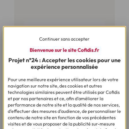
Continuer sans accepter
Bienvenue sur le site Cofidis.fr
Projet n°24 : Accepter les cookies pour une
expérience personnalisée
17/04/2018
ENQUÊTE :
Pour une meilleure expérience utilisateur lors de votre
PORTRAIT ROBOT DES
navigation sur notre site, des cookies et autres
EMPRUNTEURS
technologies similaires peuvent être utilisés par Cofidis
et par nos partenaires et ce, afin d’améliorer la
Le « crédit conso » sert plus l'avenir
performance de notre site et la qualité de nos services,
que l'imprévu
d’effectuer des mesures d’audience, de personnaliser le
contenu de notre site en fonction de vos précédentes
visites et de vous proposer de la publicité sur-mesure