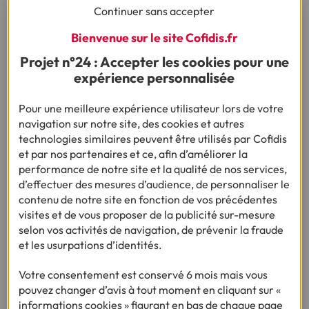
Continuer sans accepter
Bienvenue sur le site Cofidis.fr
Projet n°24 : Accepter les cookies pour une
expérience personnalisée
Pour une meilleure expérience utilisateur lors de votre
ENQUÊTE :
BUDGET VACANCES D’ÉTÉ DES FRANÇAIS 2026
navigation sur notre site, des cookies et autres
technologies similaires peuvent être utilisés par Cofidis
et par nos partenaires et ce, afin d’améliorer la
Le budget vacances des Français atteint son plus
performance de notre site et la qualité de nos services,
bas niveau depuis 2022
d’effectuer des mesures d’audience, de personnaliser le
contenu de notre site en fonction de vos précédentes
visites et de vous proposer de la publicité sur-mesure
•
08/06/2026
3min
selon vos activités de navigation, de prévenir la fraude
et les usurpations d’identités.
Votre consentement est conservé 6 mois mais vous
pouvez changer d’avis à tout moment en cliquant sur «
informations cookies » figurant en bas de chaque page