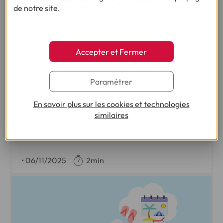
de notre site.
Accepter et Fermer
ENQUÊTE :
Paramétrer
LES FRANÇAIS ET NOËL : 9ÈME ÉDITION
En savoir plus sur les cookies et technologies
similaires
491 € : le budget moyen des Français pour Noël
2025, au plus bas depuis 2017
•
06/11/2025
2min