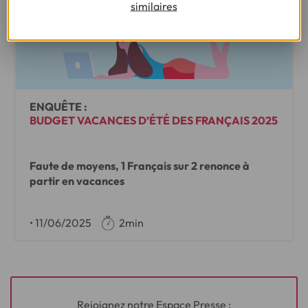
similaires
ENQUÊTE :
BUDGET VACANCES D’ÉTÉ DES FRANÇAIS 2025
Faute de moyens, 1 Français sur 2 renonce à
partir en vacances
•
11/06/2025
2min
Rejoignez notre Espace Presse :