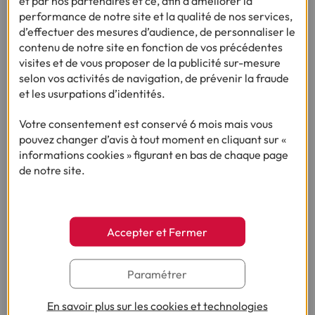
et par nos partenaires et ce, afin d’améliorer la
performance de notre site et la qualité de nos services,
d’effectuer des mesures d’audience, de personnaliser le
contenu de notre site en fonction de vos précédentes
visites et de vous proposer de la publicité sur-mesure
selon vos activités de navigation, de prévenir la fraude
et les usurpations d’identités.
ENQUÊTE :
Votre consentement est conservé 6 mois mais vous
LES FRANÇAIS ET NOËL : 9ÈME ÉDITION
pouvez changer d’avis à tout moment en cliquant sur «
informations cookies » figurant en bas de chaque page
de notre site.
491 € : le budget moyen des Français pour Noël
2025, au plus bas depuis 2017
•
06/11/2025
2min
Accepter et Fermer
Paramétrer
En savoir plus sur les cookies et technologies