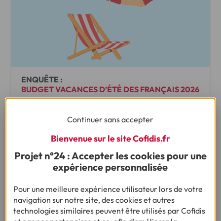
ENQUÊTE :
BUDGET VACANCES D’ÉTÉ DES FRANÇAIS 2026
Continuer sans accepter
Le budget vacances des Français atteint son plus
bas niveau depuis 2022
Bienvenue sur le site Cofidis.fr
Projet n°24 : Accepter les cookies pour une
•
08/06/2026
3min
expérience personnalisée
Pour une meilleure expérience utilisateur lors de votre
navigation sur notre site, des cookies et autres
technologies similaires peuvent être utilisés par Cofidis