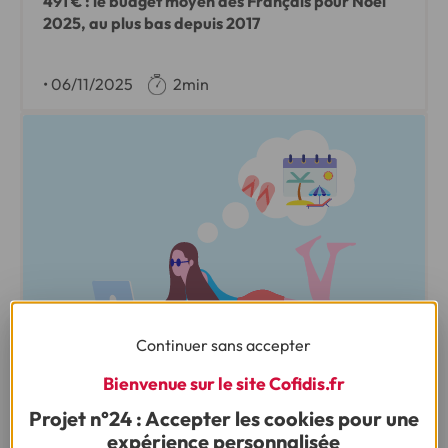
491 € : le budget moyen des Français pour Noël
2025, au plus bas depuis 2017
•
06/11/2025
2min
Continuer sans accepter
ENQUÊTE :
BUDGET VACANCES D’ÉTÉ DES FRANÇAIS 2025
Bienvenue sur le site Cofidis.fr
Projet n°24 : Accepter les cookies pour une
expérience personnalisée
Faute de moyens, 1 Français sur 2 renonce à