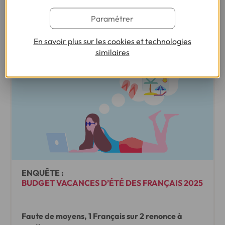
2025, au plus bas depuis 2017
Paramétrer
•
06/11/2025
2min
En savoir plus sur les cookies et technologies
similaires
ENQUÊTE :
BUDGET VACANCES D’ÉTÉ DES FRANÇAIS 2025
Faute de moyens, 1 Français sur 2 renonce à