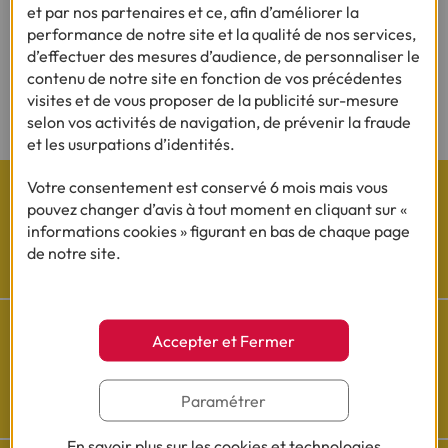
et par nos partenaires et ce, afin d’améliorer la
Rejoignez notre Espace Presse :
performance de notre site et la qualité de nos services,
d’effectuer des mesures d’audience, de personnaliser le
Consulter
contenu de notre site en fonction de vos précédentes
visites et de vous proposer de la publicité sur-mesure
selon vos activités de navigation, de prévenir la fraude
et les usurpations d’identités.
Votre consentement est conservé 6 mois mais vous
pouvez changer d’avis à tout moment en cliquant sur «
informations cookies » figurant en bas de chaque page
de notre site.
Les actualités Cofidis
Accepter et Fermer
Besoin d'aide ?
Paramétrer
Découvrez l'espace questions/réponses
En savoir plus sur les cookies et technologies