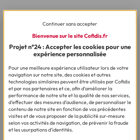
Continuer sans accepter
Bienvenue sur le site Cofidis.fr
Projet n°24 : Accepter les cookies pour une
expérience personnalisée
Pour une meilleure expérience utilisateur lors de votre
navigation sur notre site, des cookies et autres
technologies similaires peuvent être utilisés par Cofidis
ENQUÊTE :
et par nos partenaires et ce, afin d’améliorer la
BUDGET VACANCES D’ÉTÉ DES FRANÇAIS 2026
performance de notre site et la qualité de nos services,
d’effectuer des mesures d’audience, de personnaliser le
contenu de notre site en fonction de vos précédentes
Le budget vacances des Français atteint son plus
visites et de vous proposer de la publicité sur-mesure
bas niveau depuis 2022
selon vos activités de navigation, de prévenir la fraude
et les usurpations d’identités.
•
08/06/2026
3min