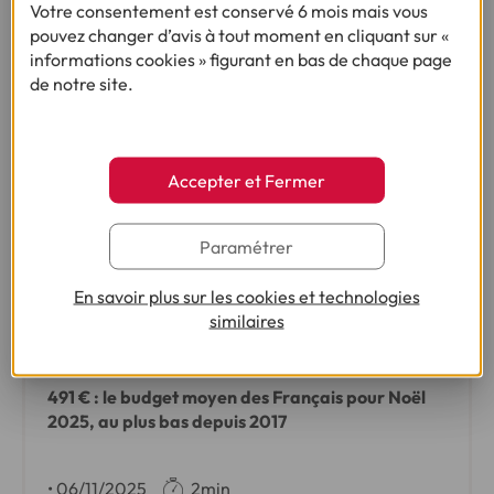
Votre consentement est conservé 6 mois mais vous
pouvez changer d’avis à tout moment en cliquant sur «
informations cookies » figurant en bas de chaque page
de notre site.
Accepter et Fermer
Paramétrer
En savoir plus sur les cookies et technologies
ENQUÊTE :
similaires
LES FRANÇAIS ET NOËL : 9ÈME ÉDITION
491 € : le budget moyen des Français pour Noël
2025, au plus bas depuis 2017
•
06/11/2025
2min