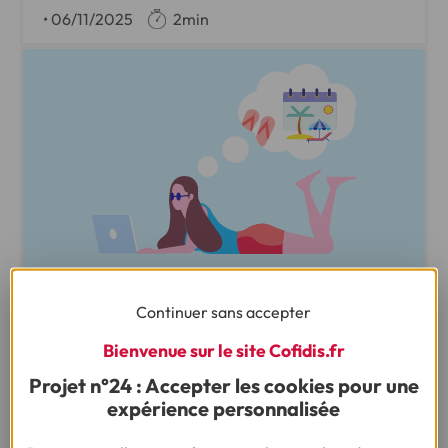
•
06/11/2025
2min
ENQUÊTE :
Continuer sans accepter
BUDGET VACANCES D’ÉTÉ DES FRANÇAIS 2025
Bienvenue sur le site Cofidis.fr
Faute de moyens, 1 Français sur 2 renonce à
Projet n°24 : Accepter les cookies pour une
partir en vacances
expérience personnalisée