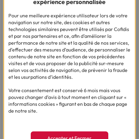
expérience personnalisée
491 € : le budget moyen des Français pour Noël
2025, au plus bas depuis 2017
Pour une meilleure expérience utilisateur lors de votre
navigation sur notre site, des cookies et autres
technologies similaires peuvent être utilisés par Cofidis
•
06/11/2025
2min
et par nos partenaires et ce, afin d’améliorer la
performance de notre site et la qualité de nos services,
d’effectuer des mesures d’audience, de personnaliser le
contenu de notre site en fonction de vos précédentes
visites et de vous proposer de la publicité sur-mesure
selon vos activités de navigation, de prévenir la fraude
et les usurpations d’identités.
Votre consentement est conservé 6 mois mais vous
pouvez changer d’avis à tout moment en cliquant sur «
informations cookies » figurant en bas de chaque page
de notre site.
ENQUÊTE :
BUDGET VACANCES D’ÉTÉ DES FRANÇAIS 2025
Accepter et Fermer