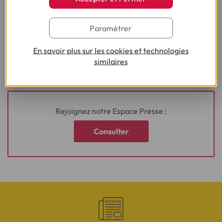
Faute de moyens, 1 Français sur 2 renonce à
partir en vacances
Paramétrer
En savoir plus sur les cookies et technologies
•
11/06/2025
2min
similaires
Rejoignez notre Espace Presse :
Consulter