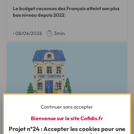
Le budget vacances des Français atteint son plus
bas niveau depuis 2022
•
08/06/2026
3min
Continuer sans accepter
ENQUÊTE :
Bienvenue sur le site Cofidis.fr
LES FRANÇAIS ET NOËL : 9ÈME ÉDITION
Projet n°24 : Accepter les cookies pour une