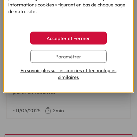
informations cookies » figurant en bas de chaque page
de notre site.
Accepter et Fermer
Paramétrer
ENQUÊTE :
BUDGET VACANCES D’ÉTÉ DES FRANÇAIS 2025
En savoir plus sur les cookies et technologies
similaires
Faute de moyens, 1 Français sur 2 renonce à
partir en vacances
•
11/06/2025
2min