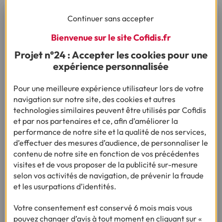
Continuer sans accepter
Bienvenue sur le site Cofidis.fr
Projet n°24 : Accepter les cookies pour une
expérience personnalisée
Pour une meilleure expérience utilisateur lors de votre
ENQUÊTE :
navigation sur notre site, des cookies et autres
LES FRANÇAIS ET NOËL : 9ÈME ÉDITION
technologies similaires peuvent être utilisés par Cofidis
et par nos partenaires et ce, afin d’améliorer la
performance de notre site et la qualité de nos services,
491 € : le budget moyen des Français pour Noël
d’effectuer des mesures d’audience, de personnaliser le
2025, au plus bas depuis 2017
contenu de notre site en fonction de vos précédentes
visites et de vous proposer de la publicité sur-mesure
selon vos activités de navigation, de prévenir la fraude
•
06/11/2025
2min
et les usurpations d’identités.
Votre consentement est conservé 6 mois mais vous
pouvez changer d’avis à tout moment en cliquant sur «