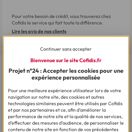
Pour votre besoin de crédit, vous trouverez chez
Cofidis le service qui fait toute la différence.
Lire les avis de nos clients
Continuer sans accepter
Bienvenue sur le site Cofidis.fr
Projet n°24 : Accepter les cookies pour une
Cofidis, le spécialiste de la Demande de Crédit en Ligne,
vous propose plusieurs produits : des crédits renouvelables,
expérience personnalisée
un prêt personnel et une solution de rachat de crédit.
Simulez sur notre site une demande de crédit en ligne en
Pour une meilleure expérience utilisateur lors de votre
quelques clics !
navigation sur notre site, des cookies et autres
technologies similaires peuvent être utilisés par Cofidis
et par nos partenaires et ce, afin d’améliorer la
performance de notre site et la qualité de nos services,
CRÉDITS
d’effectuer des mesures d’audience, de personnaliser le
contenu de notre site en fonction de vos précédentes