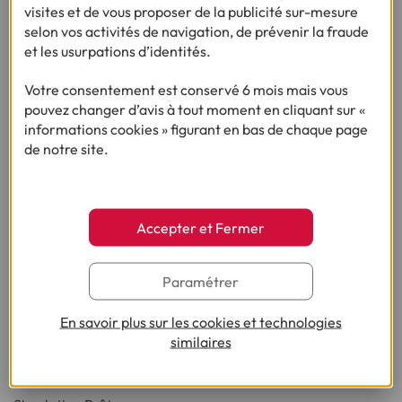
Crédit consommation
visites et de vous proposer de la publicité sur-mesure
selon vos activités de navigation, de prévenir la fraude
et les usurpations d’identités.
Crédit renouvelable
Votre consentement est conservé 6 mois mais vous
Prêt personnel
pouvez changer d’avis à tout moment en cliquant sur «
informations cookies » figurant en bas de chaque page
de notre site.
Crédit en ligne
Besoin d'argent
Accepter et Fermer
Rachat de crédit
Paramétrer
Paiement à crédit
En savoir plus sur les cookies et technologies
similaires
SIMULATEURS