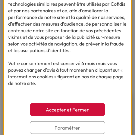
Ce mode de crédit vous permet de vous adonner à vos
technologies similaires peuvent être utilisés par Cofidis
envies tout en gardant le contrôle de vos finances. Vous
et par nos partenaires et ce, afin d’améliorer la
avez la possibilité de
régler vos achats en totalité ou en
performance de notre site et la qualité de nos services,
plusieurs fois
. De plus, vous pouvez profiter d'un plan de
d’effectuer des mesures d’audience, de personnaliser le
paiement différé jusqu'à 45 jours.
contenu de notre site en fonction de vos précédentes
visites et de vous proposer de la publicité sur-mesure
Une fois votre dossier validé, vous aurez la possibilité
selon vos activités de navigation, de prévenir la fraude
d'effectuer le paiement des articles souhaités en deux
et les usurpations d’identités.
clics
sur le web chez n'importe lequel des marchands
participants. Tout ce qui est requis est vos identifiants de
Votre consentement est conservé 6 mois mais vous
connexion. Cependant, cela n'est applicable que si le
pouvez changer d’avis à tout moment en cliquant sur «
montant à payer ne dépasse pas votre crédit disponible.
informations cookies » figurant en bas de chaque page
de notre site.
Trouvez le crédit qu'il vous faut
Accepter et Fermer
grâce à la simulation en ligne
Paramétrer
Je fais une simulation