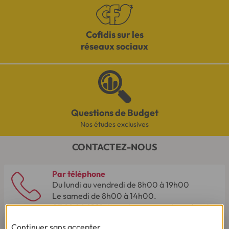
Cofidis sur les
réseaux sociaux
Questions de Budget
Nos études exclusives
CONTACTEZ-NOUS
Par téléphone
Du lundi au vendredi de 8h00 à 19h00
Le samedi de 8h00 à 14h00.
03 28 09 21 18
(Appel non surtaxé - coût selon
opérateur).
Continuer sans accepter