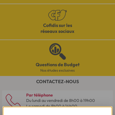
Cofidis sur les
réseaux sociaux
Questions de Budget
Nos études exclusives
CONTACTEZ-NOUS
Par téléphone
Du lundi au vendredi de 8h00 à 19h00
Le samedi de 8h00 à 14h00.
03 28 09 21 18
(Appel non surtaxé - coût selon