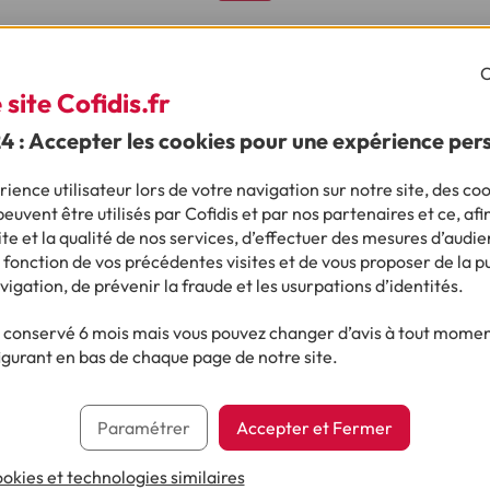
C
site Cofidis.fr
24 : Accepter les cookies pour une expérience per
ience utilisateur lors de votre navigation sur notre site, des coo
euvent être utilisés par Cofidis et par nos partenaires et ce, afi
e et la qualité de nos services, d’effectuer des mesures d’audie
Crédit renouvelable : ce qu’il faut savoir
 fonction de vos précédentes visites et de vous proposer de la p
avant d’emprunter
vigation, de prévenir la fraude et les usurpations d’identités.
conservé 6 mois mais vous pouvez changer d’avis à tout moment
igurant en bas de chaque page de notre site.
Paramétrer
Accepter et Fermer
cookies et technologies similaires