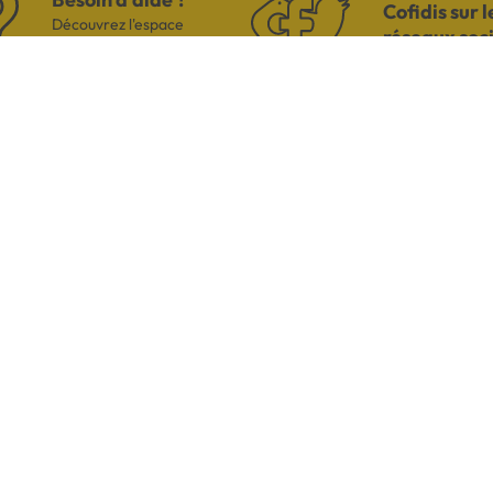
Cofidis sur l
Découvrez l'espace
réseaux soc
questions/réponses
US
AVI
h00
 coût
Par mail
es Signes Française
de 14h à 18h