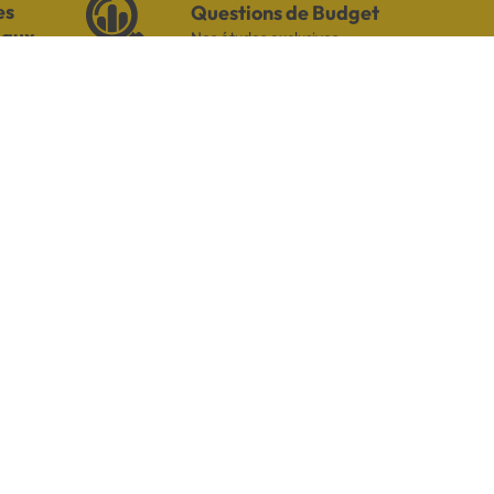
es
Questions de Budget
iaux
Nos études exclusives
S ET TÉMOIGNAGES
Pour votre besoin de crédit, vous
trouverez chez Cofidis le service
qui fait toute la différence.
Lire les avis de nos clients