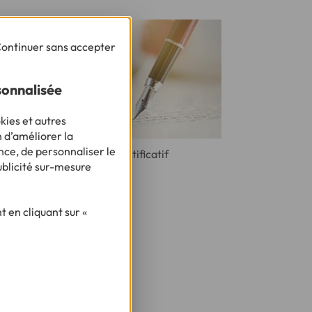
ontinuer sans accepter
sonnalisée
kies et autres
n d’améliorer la
nce, de personnaliser le
Souscrire un crédit sans justificatif
ublicité sur-mesure
 en cliquant sur «