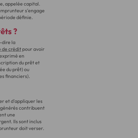
e, appelée capital.
l'emprunteur s'engage
période définie.
êts ?
-dire la
 de crédit
pour avoir
, exprimé en
ription du prêt et
ée du prêt) ou
es financiers).
er et d'appliquer les
s générés contribuent
ent une
gent. Ils sont inclus
runteur doit verser.