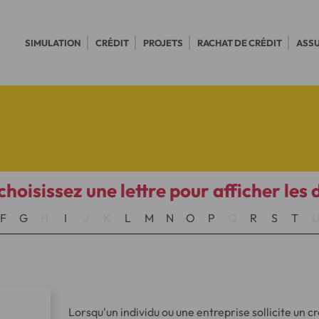
SIMULATION
CRÉDIT
PROJETS
RACHAT DE CRÉDIT
ASS
choisissez une lettre pour afficher les 
F
G
H
I
J
K
L
M
N
O
P
Q
R
S
T
Lorsqu'un individu ou une entreprise sollicite un c