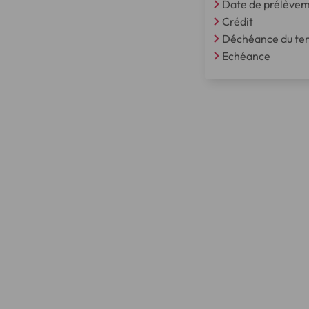
Date de prélève
Crédit
Déchéance du te
Echéance