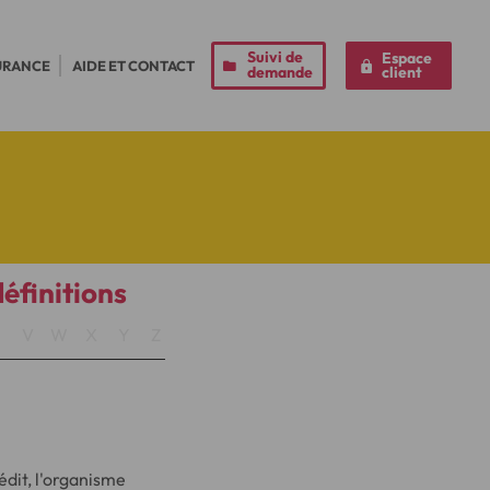
Suivi de
Espace
URANCE
AIDE ET CONTACT
demande
client
définitions
U
V
W
X
Y
Z
rédit, l'organisme