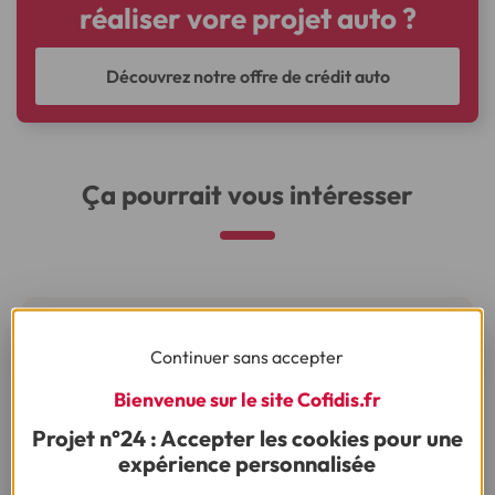
réaliser vore projet auto ?
Découvrez notre offre de crédit auto
Ça pourrait vous intéresser
Vous nous avez posé la question, on vous
répond !
Continuer sans accepter
Bienvenue sur le site Cofidis.fr
Projet n°24 : Accepter les cookies pour une
Besoin d’autres conseils sur le même thème ?
expérience personnalisée