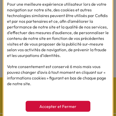
Pour une meilleure expérience utilisateur lors de votre
navigation sur notre site, des cookies et autres
Besoin d'en savoir plus sur le crédit ?
technologies similaires peuvent être utilisés par Cofidis
et par nos partenaires et ce, afin d’améliorer la
performance de notre site et la qualité de nos services,
d’effectuer des mesures d’audience, de personnaliser le
(1) Vous recevrez ensuite un contrat pré-rempli qu'il vous faudra nous
contenu de notre site en fonction de vos précédentes
renvoyer complété, daté, signé et accompagné des justificatifs demandés en
visites et de vous proposer de la publicité sur-mesure
vue d'une acceptation définitive.
selon vos activités de navigation, de prévenir la fraude
et les usurpations d’identités.
(2) Sous réserve d’acceptation de votre dossier et à l’issue du délai légal de
rétractation.
Votre consentement est conservé 6 mois mais vous
pouvez changer d’avis à tout moment en cliquant sur «
informations cookies » figurant en bas de chaque page
de notre site.
Les actualités Cofidis
Accepter et Fermer