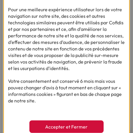
110 kWh/m
par an, émissions de GES de 6 à 110 kg
2
CO2eq/m
par an
Pour une meilleure expérience utilisateur lors de votre
Classe C : consommation d'énergie comprise entre 111
navigation sur notre site, des cookies et autres
2
et 180 kWh/m
par an, émissions de GES entre 11 et
technologies similaires peuvent être utilisés par Cofidis
2
20 kg CO2eq/m
par an
et par nos partenaires et ce, afin d’améliorer la
performance de notre site et la qualité de nos services,
Classe D :consommation d'énergie comprise entre 181
2
et 250 kWh/m
par an, émissions de GES entre 21 et
d’effectuer des mesures d’audience, de personnaliser le
2
35 kg CO2eq/m
par an
contenu de notre site en fonction de vos précédentes
visites et de vous proposer de la publicité sur-mesure
Classe E : consommation d'énergie comprise entre 251
selon vos activités de navigation, de prévenir la fraude
2
et 330 kWh/m
par an, émissions de GES entre 36 et
2
et les usurpations d’identités.
55 kg CO2eq/m
par an
Classe F : consommation d'énergie comprise entre 331
Votre consentement est conservé 6 mois mais vous
2
et 420 kWh/m
par an, émissions de GES entre 56 à
pouvez changer d’avis à tout moment en cliquant sur «
2
80 kg CO2eq/m
par an
informations cookies » figurant en bas de chaque page
Classe G : consommation d'énergie de plus de 421
de notre site.
2
kWh/m
par an, émissions de GES de plus de 80 kg
2
CO2eq/m
par an
Accepter et Fermer