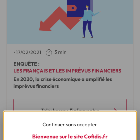
3 min
•
17/02/2021
ENQUÊTE :
LES FRANÇAIS ET LES IMPRÉVUS FINANCIERS
En 2020, la crise économique a amplifié les
imprévus financiers
Télécharger l'infographie
Continuer sans accepter
Bienvenue sur le site Cofidis.fr
Télécharger le communiqué