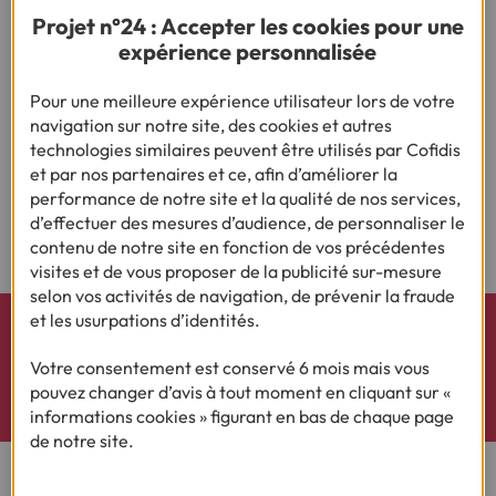
Projet n°24 : Accepter les cookies pour une
expérience personnalisée
Pour une meilleure expérience utilisateur lors de votre
navigation sur notre site, des cookies et autres
technologies similaires peuvent être utilisés par Cofidis
1
2
3
4
5
6
7
8
et par nos partenaires et ce, afin d’améliorer la
performance de notre site et la qualité de nos services,
9
10
d’effectuer des mesures d’audience, de personnaliser le
contenu de notre site en fonction de vos précédentes
visites et de vous proposer de la publicité sur-mesure
selon vos activités de navigation, de prévenir la fraude
et les usurpations d’identités.
Découvrez nos actualités et le résultat de nos
Votre consentement est conservé 6 mois mais vous
enquêtes sur X (Twitter)
pouvez changer d’avis à tout moment en cliquant sur «
informations cookies » figurant en bas de chaque page
de notre site.