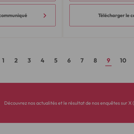
e communiqué
Télécharger le
1
2
3
4
5
6
7
8
9
10
Découvrez nos actualités et le résultat de nos enquêtes sur X (