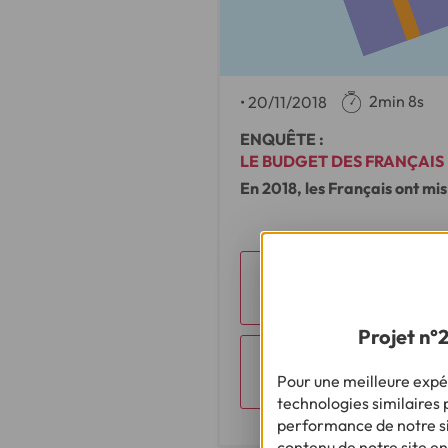
2min 8s
•
20/11/2018
ENQUÊTE :
LE BUDGET DES FRANÇAIS
En 2018, les Français ont mis
Télécharger l
Projet n°
Télécharger l
Pour une meilleure expér
technologies similaires p
performance de notre sit
contenu de notre site en