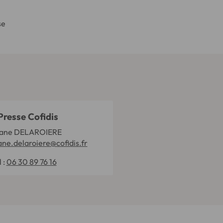
se
Presse Cofidis
ane DELAROIERE
ane.delaroiere@cofidis.fr
l :
06 30 89 76 16