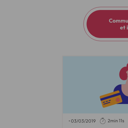
Commun
et 
2min 11s
•
03/03/2019