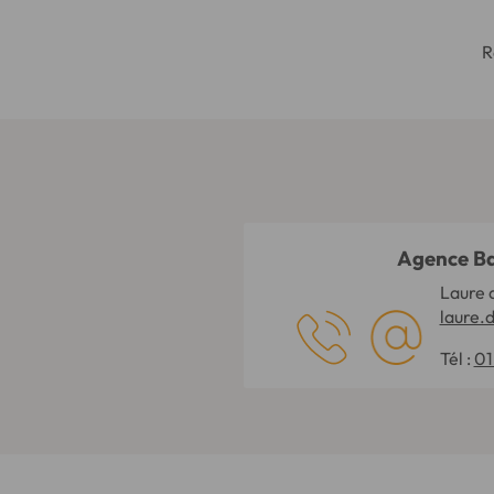
R
Agence B
Laure 
laure.
Tél :
01