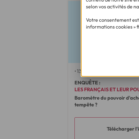
selon vos activités de na
Votre consentement est 
informations cookies » f
2min 20s
•
13/09/2018
ENQUÊTE :
LES FRANÇAIS ET LEUR PO
Baromètre du pouvoir d'achat
tempête ?
Télécharger l