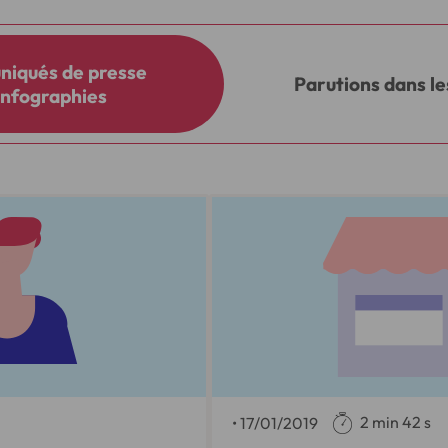
iqués de presse
Parutions dans l
infographies
2 min 42 s
•
17/01/2019