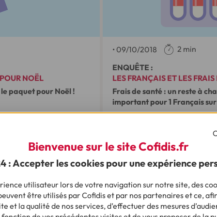
2 min
•
09/10/2018
ENQUÊTE :
 POUR NOËL
LES FRANÇAIS ET LES FRAIS
 le paquet pour Noël !
Frais de santé : un reste à ch
important pour 1 Français sur
C
'infographie
Télécharger l'i
Bienvenue sur le site Cofidis.fr
24 : Accepter les cookies pour une expérience per
e communiqué
Télécharger le
ience utilisateur lors de votre navigation sur notre site, des coo
euvent être utilisés par Cofidis et par nos partenaires et ce, afi
e et la qualité de nos services, d’effectuer des mesures d’audie
 fonction de vos précédentes visites et de vous proposer de la p