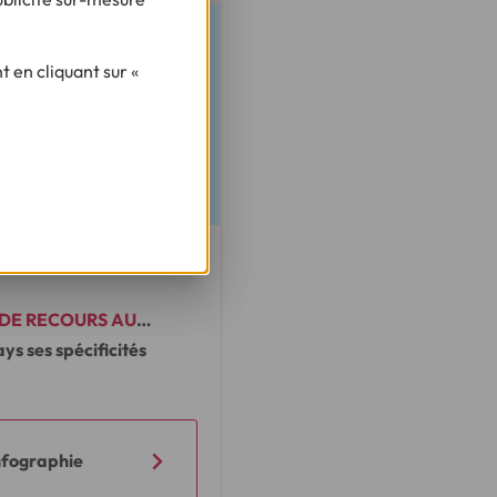
 en cliquant sur «
DE RECOURS AU
ys ses spécificités
nfographie