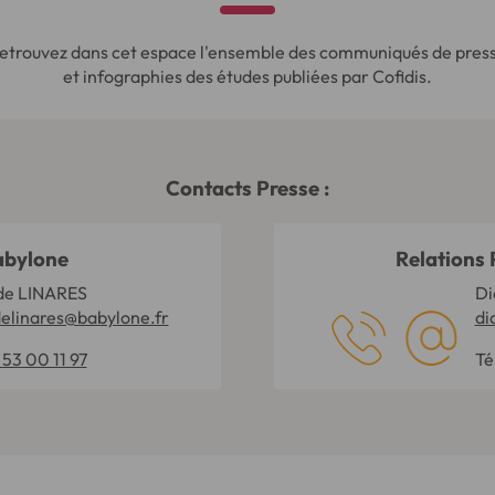
etrouvez dans cet espace l'ensemble des communiqués de pres
et infographies des études publiées par Cofidis.
Contacts Presse :
abylone
Relations 
de LINARES
Di
delinares@babylone.fr
di
 53 00 11 97
Té