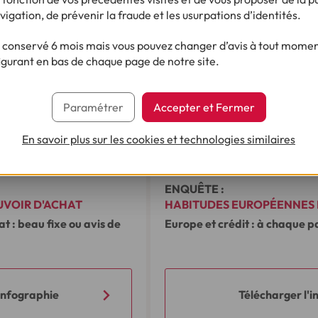
vigation, de prévenir la fraude et les usurpations d’identités.
conservé 6 mois mais vous pouvez changer d’avis à tout moment
igurant en bas de chaque page de notre site.
Paramétrer
Accepter et Fermer
En savoir plus sur les cookies et technologies similaires
2 min 25 s
•
26/06/2018
ENQUÊTE :
UVOIR D'ACHAT
HABITUDES EUROPÉENNES 
CRÉDIT
 : beau fixe ou avis de
Europe et crédit : à chaque pa
'infographie
Télécharger l'i