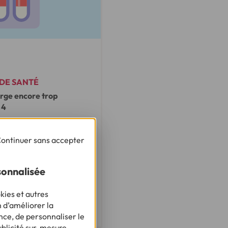
 DE SANTÉ
arge encore trop
 4
ontinuer sans accepter
nfographie
sonnalisée
 communiqué
kies et autres
n d’améliorer la
nce, de personnaliser le
ublicité sur-mesure