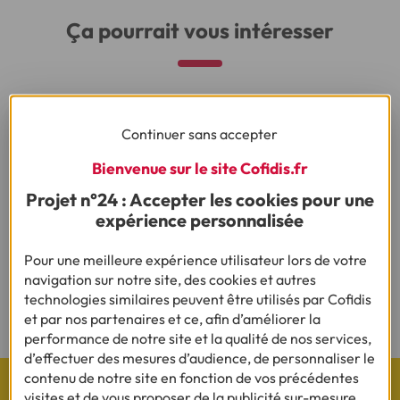
Ça pourrait vous intéresser
Continuer sans accepter
Besoin d'en savoir plus sur le crédit ?
Bienvenue sur le site Cofidis.fr
Projet n°24 : Accepter les cookies pour une
expérience personnalisée
(1) Vous recevrez ensuite un contrat pré-rempli qu'il vous faudra nous
renvoyer complété, daté, signé et accompagné des justificatifs demandés en
vue d'une acceptation définitive.
Pour une meilleure expérience utilisateur lors de votre
navigation sur notre site, des cookies et autres
(2) Sous réserve d’acceptation de votre dossier et à l’issue du délai légal de
technologies similaires peuvent être utilisés par Cofidis
rétractation.
et par nos partenaires et ce, afin d’améliorer la
performance de notre site et la qualité de nos services,
d’effectuer des mesures d’audience, de personnaliser le
contenu de notre site en fonction de vos précédentes
visites et de vous proposer de la publicité sur-mesure