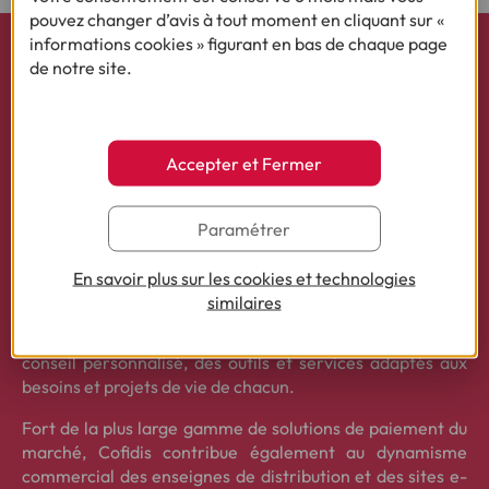
pouvez changer d’avis à tout moment en cliquant sur «
informations cookies » figurant en bas de chaque page
de notre site.
À propos de COFIDIS France
Accepter et Fermer
Avec 10 millions de clients, plus de 10 000 enseignes
partenaires et 1 672 collaborateurs, Cofidis est depuis plus
Paramétrer
de 40 ans un acteur majeur du crédit à la consommation
en France (crédits renouvelables et prêts personnels,
En savoir plus sur les cookies et technologies
solutions de paiement, assurance, rachat de créances et
similaires
partenariats). Acteur fortement engagé dans
l’accompagnement de ses clients, Cofidis s’appuie sur un
conseil personnalisé, des outils et services adaptés aux
besoins et projets de vie de chacun.
Fort de la plus large gamme de solutions de paiement du
marché, Cofidis contribue également au dynamisme
commercial des enseignes de distribution et des sites e-