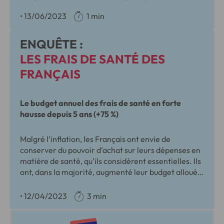
eux (71%), les Français n’hésitent pas à trouver des
•
13/06/2023
1 min
solutions de financement afin de l’optimiser au
mieux.
ENQUÊTE :
LES FRAIS DE SANTÉ DES
FRANÇAIS
Le budget annuel des frais de santé en forte
hausse depuis 5 ans (+75 %)
Malgré l’inflation, les Français ont envie de
conserver du pouvoir d’achat sur leurs dépenses en
matière de santé, qu’ils considèrent essentielles. Ils
ont, dans la majorité, augmenté leur budget alloué
et rencontrent peu de difficultés à financer leurs
dépenses. Voici, en synthèse, les résultats de la
•
12/04/2023
3 min
deuxième étude Cofidis « Les frais de santé des
Français », menée en partenariat avec CSA