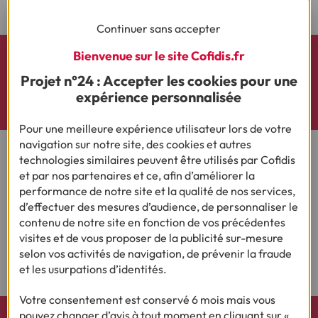
Continuer sans accepter
Bienvenue sur le site Cofidis.fr
Découvrez nos actualités et le résultat de nos
Projet n°24 : Accepter les cookies pour une
enquêtes sur X (Twitter)
expérience personnalisée
Pour une meilleure expérience utilisateur lors de votre
navigation sur notre site, des cookies et autres
technologies similaires peuvent être utilisés par Cofidis
et par nos partenaires et ce, afin d’améliorer la
performance de notre site et la qualité de nos services,
Rejoignez notre Espace Presse :
d’effectuer des mesures d’audience, de personnaliser le
contenu de notre site en fonction de vos précédentes
Consulter
visites et de vous proposer de la publicité sur-mesure
selon vos activités de navigation, de prévenir la fraude
et les usurpations d’identités.
Votre consentement est conservé 6 mois mais vous
pouvez changer d’avis à tout moment en cliquant sur «