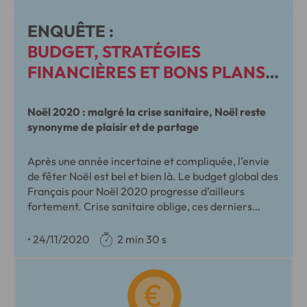
ENQUÊTE :
BUDGET, STRATÉGIES
FINANCIÈRES ET BONS PLANS
DES FRANÇAIS POUR NOËL
Noël 2020 : malgré la crise sanitaire, Noël reste
synonyme de plaisir et de partage
Après une année incertaine et compliquée, l’envie
de fêter Noël est bel et bien là. Le budget global des
Français pour Noël 2020 progresse d’ailleurs
fortement. Crise sanitaire oblige, ces derniers
privilégient le click & collect et cherchent à
optimiser leurs dépenses.
•
24/11/2020
2 min 30 s